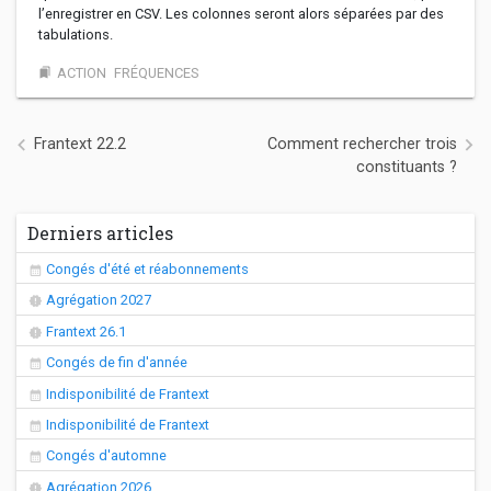
l’enregistrer en CSV. Les colonnes seront alors séparées par des
tabulations.
ACTION
FRÉQUENCES
bookmarks
Navigation de l’article
Frantext 22.2
Comment rechercher trois
constituants ?
Derniers articles
Congés d'été et réabonnements
Agrégation 2027
Frantext 26.1
Congés de fin d'année
Indisponibilité de Frantext
Indisponibilité de Frantext
Congés d'automne
Agrégation 2026