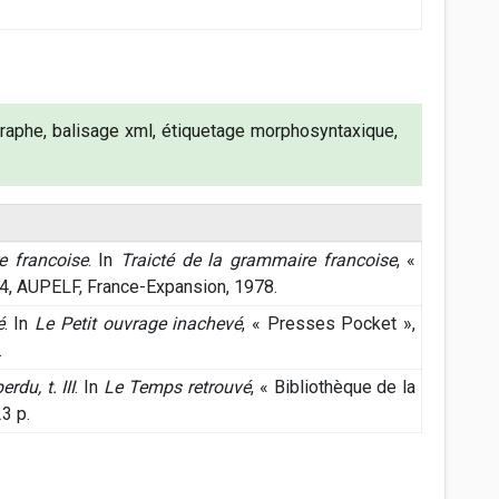
graphe, balisage xml, étiquetage morphosyntaxique,
e francoise
. In
Traicté de la grammaire francoise
, «
144, AUPELF, France-Expansion, 1978.
é
. In
Le Petit ouvrage inachevé
, « Presses Pocket »,
.
du, t. III
. In
Le Temps retrouvé
, « Bibliothèque de la
3 p.