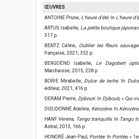
ŒUVRES
ANTOINE Prune,
L'heure d'été
. In
L'heure d'é
ARTUS Isabelle,
La petite boutique japonai
317 p.
BENTZ Céline,
Oublier les fleurs sauvage
française, 2021, 352 p.
BERGOËND Isabelle,
Le Dagobert opti
Marchaisse, 2015, 238 p.
BORIE Mirabelle,
Dulce de leche
. In
Dulc
éditeur, 2021, 416 p.
DERAM Pierre,
Djibouti
. In
Djibouti
, « Qui v
DIEUDONNÉ Adeline,
Kérozène
. In
Kérozèn
HANF Verena,
Tango tranquille
. In
Tango tr
Astral, 2013, 166 p.
HONORÉ Jean-Paul,
Pontée
. In
Pontée
, « 1e