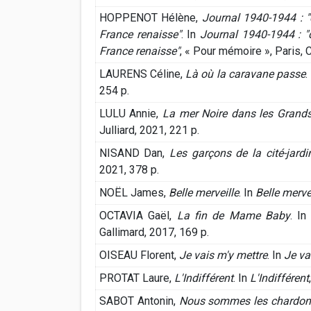
HOPPENOT Hélène,
Journal 1940-1944 : "q
France renaisse"
. In
Journal 1940-1944 : "q
France renaisse"
, « Pour mémoire », Paris, 
LAURENS Céline,
Là où la caravane passe
.
254 p.
LULU Annie,
La mer Noire dans les Grand
Julliard, 2021, 221 p.
NISAND Dan,
Les garçons de la cité-jardi
2021, 378 p.
NOËL James,
Belle merveille
. In
Belle merve
OCTAVIA Gaël,
La fin de Mame Baby
. I
Gallimard, 2017, 169 p.
OISEAU Florent,
Je vais m'y mettre
. In
Je va
PROTAT Laure,
L'Indifférent
. In
L'Indifférent
SABOT Antonin,
Nous sommes les chardon