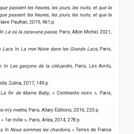
ue passent les heures, les jours, les nuits, et que la
ue passent les heures, les jours, les nuits, et que la
Claire Paulhan, 2019, 461 p.
 In
Là où la caravane passe
, Paris, Albin Michel, 2021,
s Lacs
. In
La mer Noire dans les Grands Lacs
, Paris,
n
. In
Les garçons de la cité-jardin
, Paris, Les Avrils,
ille
, Zulma, 2017, 149 p.
n
La fin de Mame Baby
, « Continents noirs », Paris,
is m'y mettre
, Paris, Allary Éditions, 2016, 220 p.
, « 1er mille », Paris, Arléa, 2014, 278 p.
s
. In
Nous sommes les chardons
, « Terres de France