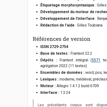
Étiquetage morphosyntaxique
: Gille
Développement du moteur de reche
Développement de l'interface
: Benj
Rédaction de l’aide
: Gilles Toubiana
Références de version
ISSN 2729-2754
Base de textes :
Frantext 22.2
Dépôts :
Frantext intégral (
5571
tex
agrégation 2022 (11 textes)
Ensembles de données :
word, pos, 
Lexiques :
moderne, médiéval, préclas
Moteur :
Allegro 1.4.1.2 build 6709
Interface :
1.3.24
Les précédents corpus sont dispo