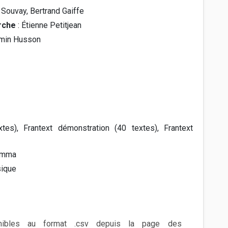
s Souvay, Bertrand Gaiffe
rche
: Étienne Petitjean
amin Husson
tes), Frantext démonstration (40 textes), Frantext
lemma
sique
nibles au format .csv depuis la page des