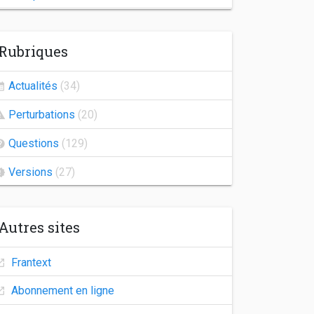
Indisponibilité de Frantext
Rubriques
Congés d'automne
Agrégation 2026
Actualités
(34)
Frantext 25.2
Perturbations
(20)
Indisponibilité des comptes utilisateurs
Questions
(129)
Versions
(27)
Autres sites
Frantext
Abonnement en ligne