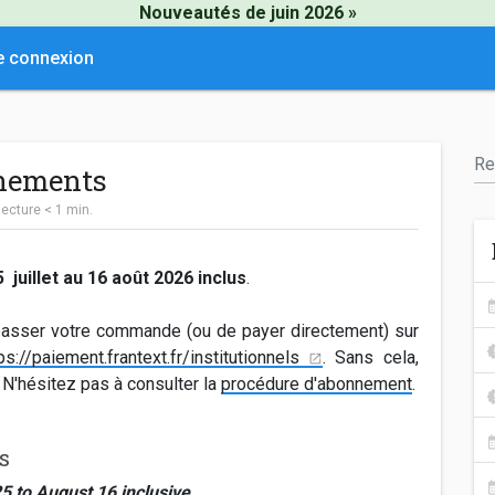
Nouveautés de juin 2026 »
e connexion
nnements
lecture
< 1
min.
uillet au 16 août 2026 inclus
.
passer votre commande (ou de payer directement) sur
ps://paiement.frantext.fr/institutionnels
. Sans cela,
 N'hésitez pas à consulter la
procédure d'abonnement
.
s
5 to August 16 inclusive
.