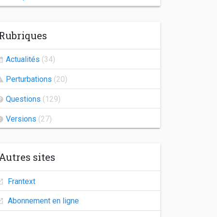
Indisponibilité de Frantext
Rubriques
Congés d'automne
Agrégation 2026
Actualités
(34)
Frantext 25.2
Perturbations
(20)
Indisponibilité des comptes utilisateurs
Questions
(129)
Versions
(27)
Autres sites
Frantext
Abonnement en ligne