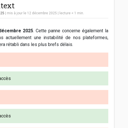
ntext
025
| mis à jour le 12 décembre 2025
|
lecture
< 1
min.
 décembre 2025
. Cette panne concerne également la
ns actuellement une instabilité de nos plateformes,
ra rétabli dans les plus brefs délais.
'accès
'accès