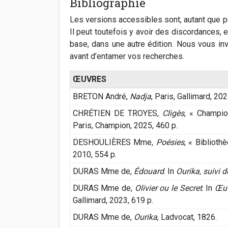
Bibliographie
Les versions accessibles sont, autant que 
Il peut toutefois y avoir des discordances, e
base, dans une autre édition. Nous vous in
avant d’entamer vos recherches.
ŒUVRES
BRETON André,
Nadja
, Paris, Gallimard, 202
CHRÉTIEN DE TROYES,
Cligès
, « Champio
Paris, Champion, 2025, 460 p.
DESHOULIÈRES Mme,
Poésies
, « Biblioth
2010, 554 p.
DURAS Mme de,
Édouard
. In
Ourika, suivi 
DURAS Mme de,
Olivier ou le Secret
. In
Œuv
Gallimard, 2023, 619 p.
DURAS Mme de,
Ourika
, Ladvocat, 1826.