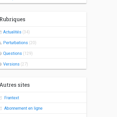
Indisponibilité de Frantext
Rubriques
Congés d'automne
Agrégation 2026
Actualités
(34)
Frantext 25.2
Perturbations
(20)
Indisponibilité des comptes utilisateurs
Questions
(129)
Versions
(27)
Autres sites
Frantext
Abonnement en ligne