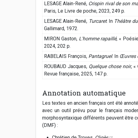
LESAGE Alain-René,
Crispin rival de son ma
Paris, Le Livre de poche, 2023, 249 p.
LESAGE Alain-René,
Turcaret
. In
Théâtre du 
Gallimard, 1972.
MIRON Gaston,
L'homme rapaillé
, « Poésie
2024, 202 p.
RABELAIS François,
Pantagruel
. In
Œuvres d
ROUBAUD Jacques,
Quelque chose noir
, «
Revue française, 2025, 147 p.
Annotation automatique
Les textes en ancien français ont été anno
avec un outil prévu pour le français mode
morphosyntaxique différents peuvent être co
(DMF) :
Chrétien de Troyes,
Cligès