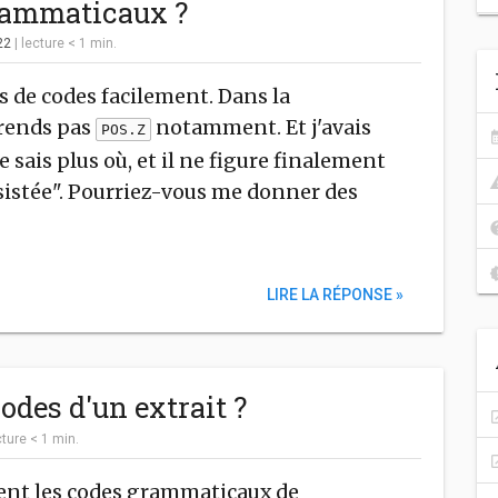
grammaticaux ?
022
|
lecture
< 1
min.
tes de codes facilement. Dans la
prends pas
notamment. Et j'avais
POS.Z
sais plus où, et il ne figure finalement
ssistée". Pourriez-vous me donner des
LIRE LA RÉPONSE »
odes d'un extrait ?
cture
< 1
min.
ment les codes grammaticaux de