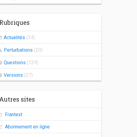
Indisponibilité de Frantext
Rubriques
Congés d'automne
Agrégation 2026
Actualités
(34)
Frantext 25.2
Perturbations
(20)
Indisponibilité des comptes utilisateurs
Questions
(129)
Versions
(27)
Autres sites
Frantext
Abonnement en ligne