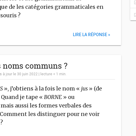
 que de les catégories grammaticales en
souris ?
LIRE LA RÉPONSE »
s noms communs ?
s à jour le 30 juin 2022
|
lecture
< 1
min.
US
», j’obtiens à la fois le nom «
jus
» (de
. Quand je tape «
BORNE
» ou
 mais aussi les formes verbales des
 Comment les distinguer pour ne voir
 ?