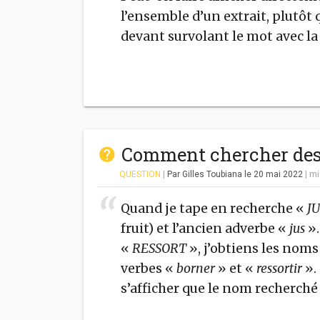
l’ensemble d’un extrait, plutôt
devant survolant le mot avec la 
Comment chercher de
QUESTION
|
Par Gilles Toubiana
le 20 mai 2022
| mi
Quand je tape en recherche «
J
fruit) et l’ancien adverbe «
jus
»
«
RESSORT
», j’obtiens les noms
verbes «
borner
» et «
ressortir
».
s’afficher que le nom recherché