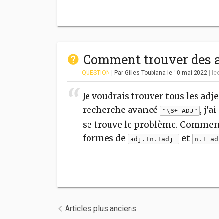
Comment trouver des ad
QUESTION
|
Par Gilles Toubiana
le 10 mai 2022
|
le
Je voudrais trouver tous les adj
recherche avancé
, j'
"\S+_ADJ"
se trouve le problème. Commen
formes de
et
adj.+n.+adj.
n.+ ad
Navigation des articles
Articles plus anciens