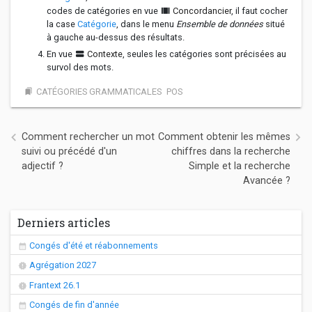
codes de catégories en vue
view_array
Concordancier
, il faut cocher
la case
Catégorie
, dans le menu
Ensemble de données
situé
à gauche au-dessus des résultats.
En vue
view_stream
Contexte
, seules les catégories sont précisées au
survol des mots.
CATÉGORIES GRAMMATICALES
POS
bookmarks
Navigation de l’article
Comment rechercher un mot
Comment obtenir les mêmes
suivi ou précédé d'un
chiffres dans la recherche
adjectif ?
Simple et la recherche
Avancée ?
Derniers articles
Congés d'été et réabonnements
Agrégation 2027
Frantext 26.1
Congés de fin d'année