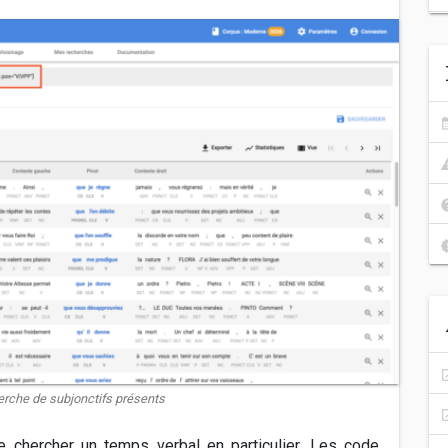
rche de subjonctifs présents
 chercher un temps verbal en particulier. Les code