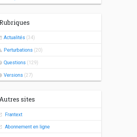
Indisponibilité de Frantext
Rubriques
Congés d'automne
Agrégation 2026
Actualités
(34)
Frantext 25.2
Perturbations
(20)
Indisponibilité des comptes utilisateurs
Questions
(129)
Versions
(27)
Autres sites
Frantext
Abonnement en ligne