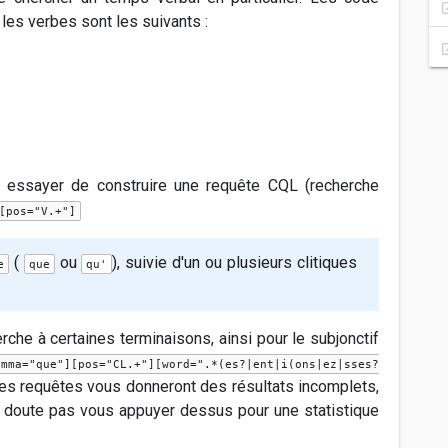
 les verbes sont les suivants :
z essayer de construire une requête CQL (recherche
[pos="V.+"]
(
ou
), suivie d'un ou plusieurs clitiques
e
que
qu'
rche à certaines terminaisons, ainsi pour le subjonctif
emma="que"][pos="CL.+"][word=".*(es?|ent|i(ons|ez|sses?
ces requêtes vous donneront des résultats incomplets,
s doute pas vous appuyer dessus pour une statistique