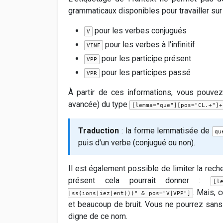
grammaticaux disponibles pour travailler sur
pour les verbes conjugués
V
pour les verbes à l'infinitif
VINF
pour les participe présent
VPP
pour les participes passé
VPR
À partir de ces informations, vous pouve
avancée) du type
[lemma="que"][pos="CL.+"]+
Traduction
: la forme lemmatisée de
qu
puis d'un verbe (conjugué ou non).
Il est également possible de limiter la reche
présent cela pourrait donner :
[l
. Mais, 
|ss(ions|iez|ent)))" & pos="V|VPP"]
et beaucoup de bruit. Vous ne pourrez san
digne de ce nom.