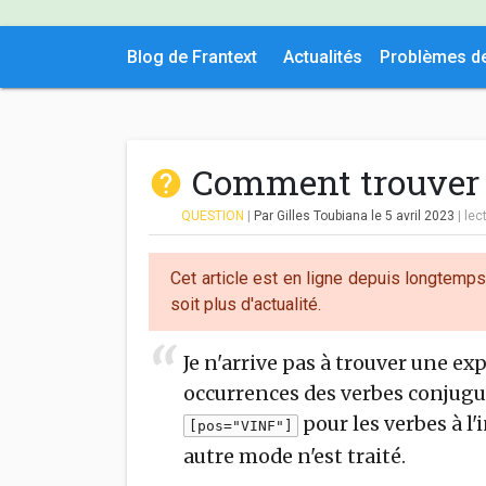
Blog de Frantext
Actualités
Problèmes d
Comment trouver l
QUESTION
|
Par Gilles Toubiana
le 5 avril 2023
|
lec
Cet article est en ligne depuis longtemp
soit plus d'actualité.
Je n'arrive pas à trouver une e
occurrences des verbes conjugués
pour les verbes à l'
[pos="VINF"]
autre mode n'est traité.