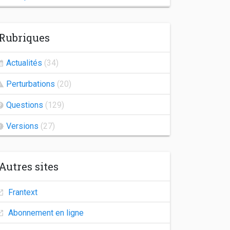
Indisponibilité de Frantext
Rubriques
Congés d'automne
Agrégation 2026
Actualités
(34)
Frantext 25.2
Perturbations
(20)
Indisponibilité des comptes utilisateurs
Questions
(129)
Versions
(27)
Autres sites
Frantext
Abonnement en ligne