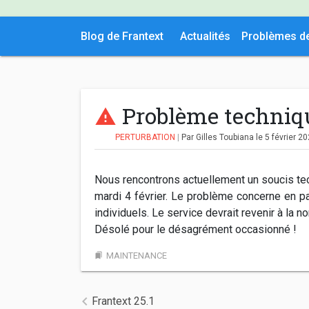
Blog de Frantext
Actualités
Problèmes d
Problème techniq
PERTURBATION
|
Par Gilles Toubiana
le 5 février 2
Nous rencontrons actuellement un soucis tech
mardi 4 février. Le problème concerne en pa
individuels. Le service devrait revenir à la n
Désolé pour le désagrément occasionné !
MAINTENANCE
bookmarks
Navigation de l’article
Frantext 25.1