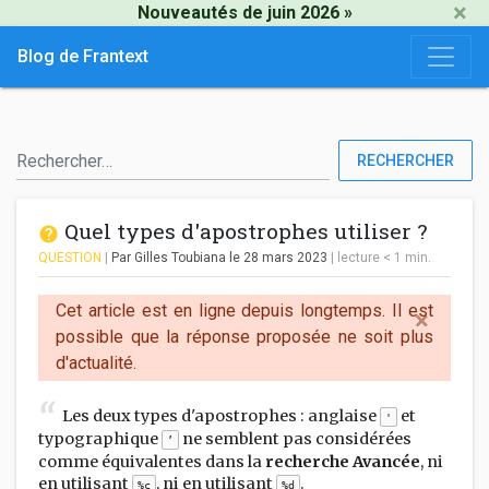
×
Nouveautés de juin 2026 »
Blog de Frantext
RECHERCHER
Quel types d'apostrophes utiliser ?
QUESTION
|
Par Gilles Toubiana
le 28 mars 2023
|
lecture
< 1
min.
Cet article est en ligne depuis longtemps. Il est
×
possible que la réponse proposée ne soit plus
d'actualité.
Les deux types d'apostrophes : anglaise
et
'
typographique
ne semblent pas considérées
’
comme équivalentes dans la
recherche Avancée
, ni
en utilisant
, ni en utilisant
.
%c
%d