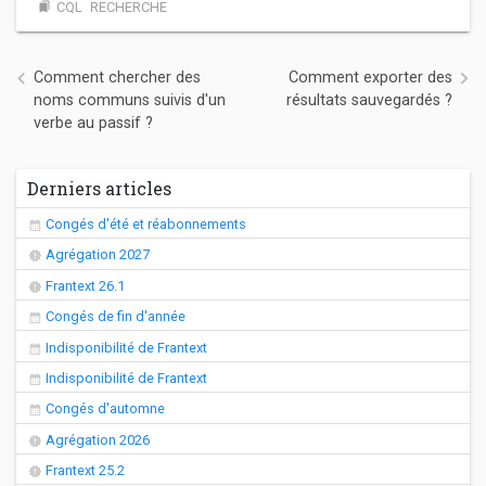
CQL
RECHERCHE
bookmarks
Navigation de l’article
Comment chercher des
Comment exporter des
noms communs suivis d'un
résultats sauvegardés ?
verbe au passif ?
Derniers articles
Congés d'été et réabonnements
Agrégation 2027
Frantext 26.1
Congés de fin d'année
Indisponibilité de Frantext
Indisponibilité de Frantext
Congés d'automne
Agrégation 2026
Frantext 25.2