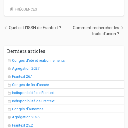
FRÉQUENCES
bookmarks
Navigation de l’article
Quel est l'ISSN de Frantext ?
Comment rechercher les
traits d'union ?
Derniers articles
Congés d'été et réabonnements
Agrégation 2027
Frantext 26.1
Congés de fin d'année
Indisponibilité de Frantext
Indisponibilité de Frantext
Congés d'automne
Agrégation 2026
Frantext 25.2