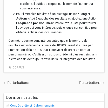
s'affiche, il suffit de cliquer sur le nom de l'auteur qui
vous intéresse.
Pour limiter les résultats à un ouvrage, utilisez l'onglet
Actions
situé à gauche des résultats et ajoutez une Action
Fréquence par document
. Parcourez la liste pour trouver
l'ouvrage qui vous intéresse, puis cliquez sur son titre pour
obtenir le détail des occurrences.
Ces méthodes ne sont intéressantes que si le nombre de
résultats est inférieur à la limite de 100 000 résultats fixée par
Frantext. Au-delà de 100 000, il convient de créer un corpus
personnalisé, ou d'utiliser un corpus prédéfini plus restreint, afin
d'être certain de toujours travailler sur l'intégralité des résultats.
CORPUS
bookmarks
Navigation de l’article
Perturbations
Perturbations
Derniers articles
Congés d'été et réabonnements