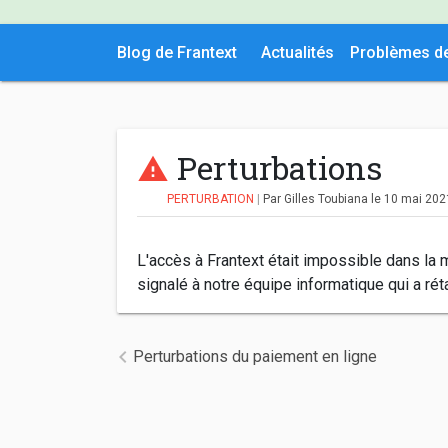
Blog de Frantext
Actualités
Problèmes d
Perturbations
PERTURBATION
|
Par Gilles Toubiana
le 10 mai 20
L'accès à Frantext était impossible dans la
signalé à notre équipe informatique qui a réta
Navigation de l’article
Perturbations du paiement en ligne