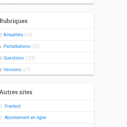
Indisponibilité de Frantext
Rubriques
Congés d'automne
Agrégation 2026
Actualités
(34)
Frantext 25.2
Perturbations
(20)
Indisponibilité des comptes utilisateurs
Questions
(129)
Versions
(27)
Autres sites
Frantext
Abonnement en ligne