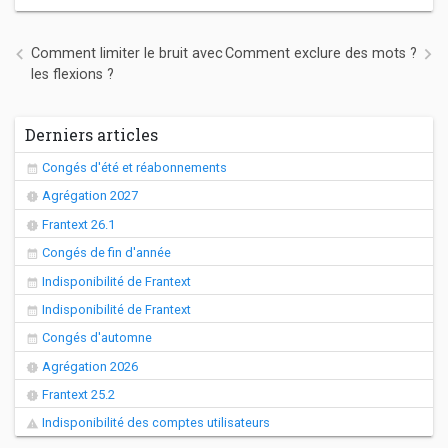
Navigation de l’article
Comment limiter le bruit avec
Comment exclure des mots ?
les flexions ?
Derniers articles
Congés d'été et réabonnements
Agrégation 2027
Frantext 26.1
Congés de fin d'année
Indisponibilité de Frantext
Indisponibilité de Frantext
Congés d'automne
Agrégation 2026
Frantext 25.2
Indisponibilité des comptes utilisateurs