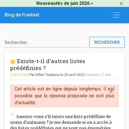
×
Nouveautés de juin 2026 »
Blog de Frantext
RECHERCHER
Existe-t-il d'autres listes
prédéfinies ?
QUESTION
|
Par Gilles Toubiana
le 29 avril 2022
|
lecture
< 1
min.
Cet article est en ligne depuis longtemps. Il est
×
possible que la réponse proposée ne soit plus
d'actualité.
Sauriez-vous s'il existe une liste prédéfinie de
noms d'animaux ? Je me demande si on a accès à
des listes prédéfinies qui ne sont pas énumérées