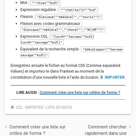
Mot :
"""chien""%cdl"
Expression régulière :
"""chat(te)?s?""%cd"
Flexion :
"&lexique(""médiéval"",""souris"")"
Flexion avec codes grammaticaux :
"&lexique(""médiéval"",""cheval"",""NC|NP"")"
Expression CQL :
"[word=""taureau""%cdl]
[word=""sauvage""%cdl]"
Équivalent de la recherche simple :
"&développer(""taureau
sauvage""%cdl)"
Enregistrez ensuite le fichier au format CSV (Comma-separated
Values) et importez-le dans Frantext au moment de la
constitution d'une nouvelle liste à l'aide du bouton
publish
IMPORTER
.
Comment créer une liste sur critère de forme ?
CQL
IMPORTER
LISTE DE MOTS
bookmarks
Navigation de l’article
Comment créer une liste sur
Comment chercher
critère de forme ?
rapidement dans une