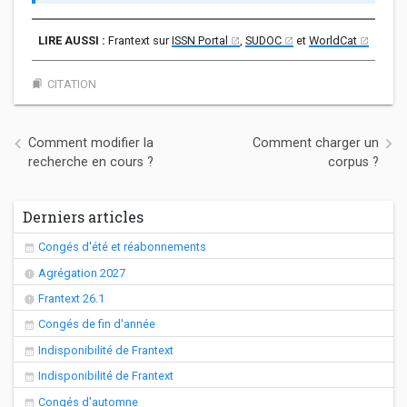
Frantext sur
ISSN Portal
,
SUDOC
et
WorldCat
CITATION
bookmarks
Navigation de l’article
Comment modifier la
Comment charger un
recherche en cours ?
corpus ?
Derniers articles
Congés d'été et réabonnements
Agrégation 2027
Frantext 26.1
Congés de fin d'année
Indisponibilité de Frantext
Indisponibilité de Frantext
Congés d'automne