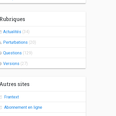
Indisponibilité de Frantext
Rubriques
Congés d'automne
Agrégation 2026
Actualités
(34)
Frantext 25.2
Perturbations
(20)
Indisponibilité des comptes utilisateurs
Questions
(129)
Versions
(27)
Autres sites
Frantext
Abonnement en ligne