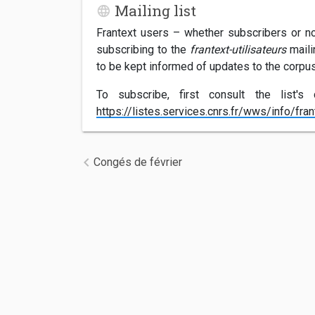
Mailing list
Frantext users – whether subscribers or n
subscribing to the
frantext-utilisateurs
mailin
to be kept informed of updates to the corpu
To subscribe, first consult the list'
https://listes.services.cnrs.fr/wws/info/frant
Navigation de l’article
Congés de février