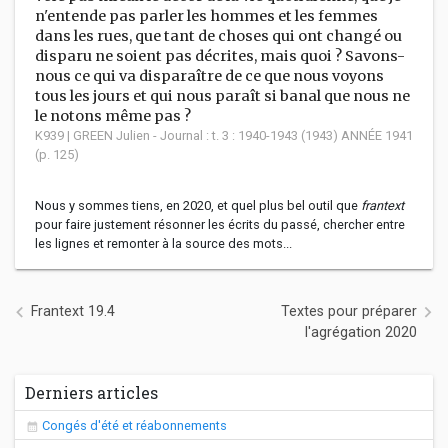
n'entende pas parler les hommes et les femmes
dans les rues, que tant de choses qui ont changé ou
disparu ne soient pas décrites, mais quoi ? Savons-
nous ce qui va disparaître de ce que nous voyons
tous les jours et qui nous paraît si banal que nous ne
le notons même pas ?
K939 | GREEN Julien - Journal : t. 3 : 1940-1943 (1943) ANNÉE 1941
(p. 125)
Nous y sommes tiens, en 2020, et quel plus bel outil que
frantext
pour faire justement résonner les écrits du passé, chercher entre
les lignes et remonter à la source des mots...
Navigation de l’article
Frantext 19.4
Textes pour préparer
l'agrégation 2020
Derniers articles
Congés d'été et réabonnements