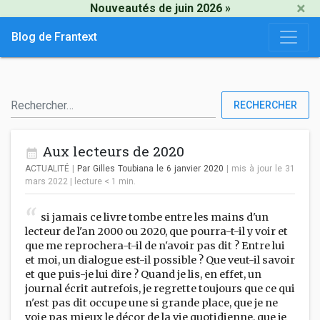
×
Nouveautés de juin 2026 »
Blog de Frantext
RECHERCHER
Aux lecteurs de 2020
ACTUALITÉ
|
Par Gilles Toubiana
le 6 janvier 2020
| mis à jour le 31
mars 2022
|
lecture
< 1
min.
si jamais ce livre tombe entre les mains d'un
lecteur de l'an 2000 ou 2020, que pourra-t-il y voir et
que me reprochera-t-il de n'avoir pas dit ? Entre lui
et moi, un dialogue est-il possible ? Que veut-il savoir
et que puis-je lui dire ? Quand je lis, en effet, un
journal écrit autrefois, je regrette toujours que ce qui
n'est pas dit occupe une si grande place, que je ne
voie pas mieux le décor de la vie quotidienne, que je