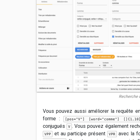
Recherche d
Vous pouvez aussi améliorer la requête en
forme :
[pos="V"] [word="comme"] []{1,10
conjugués
. Vous pouvez également recher
V
et au participe présent
avec la f
VPP
VPR