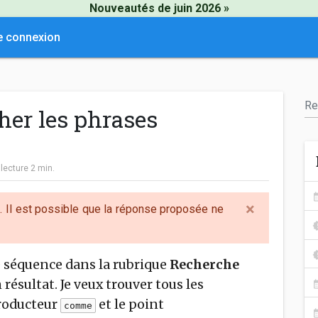
Nouveautés de juin 2026 »
e connexion
er les phrases
|
lecture
2
min.
×
s. Il est possible que la réponse proposée ne
e séquence dans la rubrique
Recherche
 résultat. Je veux trouver tous les
troducteur
et le point
comme