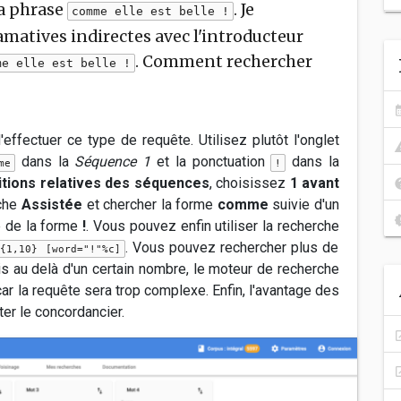
la phrase
. Je
comme elle est belle !
amatives indirectes avec l'introducteur
. Comment rechercher
me elle est belle !
ffectuer ce type de requête. Utilisez plutôt l'onglet
dans la
Séquence 1
et la ponctuation
dans la
me
!
itions relatives des séquences
, choisissez
1 avant
che
Assistée
et chercher la forme
comme
suivie d'un
ie de la forme
!
. Vous pouvez enfin utiliser la recherche
. Vous pouvez rechercher plus de
]{1,10} [word="!"%c]
s au delà d'un certain nombre, le moteur de recherche
ar la requête sera trop complexe. Enfin, l'avantage des
er le concordancier.