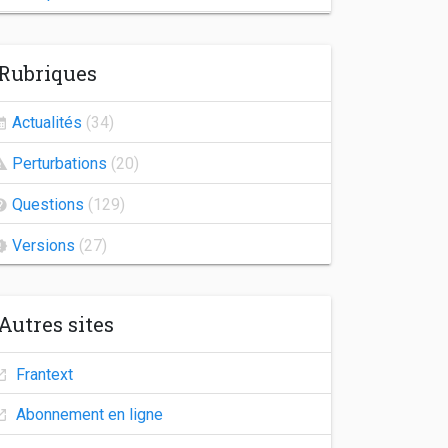
Indisponibilité de Frantext
Rubriques
Congés d'automne
Agrégation 2026
Actualités
(34)
Frantext 25.2
Perturbations
(20)
Indisponibilité des comptes utilisateurs
Questions
(129)
Versions
(27)
Autres sites
Frantext
Abonnement en ligne