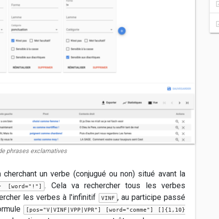
e phrases exclamatives
 cherchant un verbe (conjugué ou non) situé avant la
. Cela va rechercher tous les verbes
} [word="!"]
cher les verbes à l'infinitif
, au participe passé
VINF
ormule
[pos="V|VINF|VPP|VPR"] [word="comme"] []{1,10}